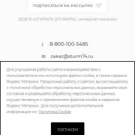
ПОДПИСАТЬСЯ НА РАССЫЛКУ
2026 © ШТУРМ74 (STURM74) - интернет-магазин
8-800-100-5485
zakaz@sturm74.ru
г. Челябинск, ул. Стартовая 34/1
Для улучшения работы сайта и взаимодействия с
пользователями мы используем файлы cookie, а также сервисы
Яндекс Метрики. Продолжая работу с сайтом, вы соглашаетесь
с политикой обработки персональных данных, выражаете свое
согласие и разрешаете обработку персональных данных,
осуществляемую с применением файлов cookie и сервисов
Яндекс Метрики.. Для получения дополнительной
информации см.
Политика Cookie
ПОЛИТИКА КОНФИДЕНЦИАЛЬНОСТИ
СОГЛАСЕН