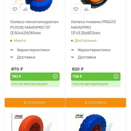
Колесо пенополиуретан
Колесо пневмо PR2412
PU1016 MAWIPRO 10"
MAWIPRO
(3.50х4)16/90мм
13"х3.25х8/12мм.
Много
Достаточно
Характеристики
Характеристики
Доставка
Доставка
870
₽
820
₽
783 ₽
738 ₽
после авторизации
после авторизации
В КОРЗИНУ
В КОРЗИНУ