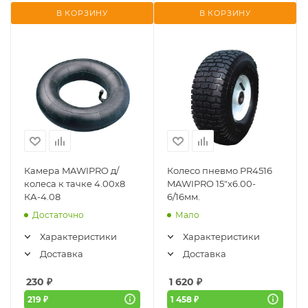
В КОРЗИНУ
В КОРЗИНУ
Камера MAWIPRO д/
Колесо пневмо PR4516
колеса к тачке 4.00х8
MAWIPRO 15"х6.00-
КА-4.08
6/16мм.
Достаточно
Мало
Характеристики
Характеристики
Доставка
Доставка
230
₽
1 620
₽
219 ₽
1 458 ₽