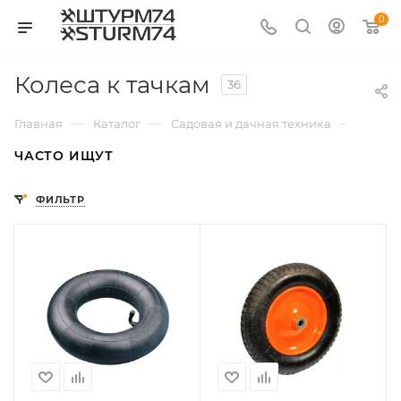
0
Колеса к тачкам
36
—
—
—
Главная
Каталог
Садовая и дачная техника
Садов
ЧАСТО ИЩУТ
ФИЛЬТР