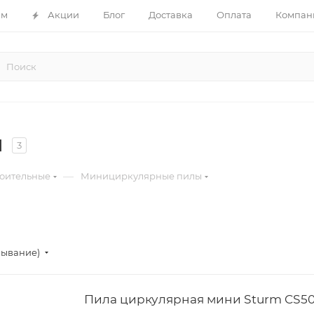
ам
Акции
Блог
Доставка
Оплата
Компан
ы
3
—
оительные
Минициркулярные пилы
бывание)
Пила циркулярная мини Sturm CS5