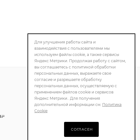
Для улучшения работы сайта и
взаимодействия с пользователями мы
используем файлы cookie, а также сервисы
Яндекс Метрики. Продолжая работу с сайтом,
вы соглашаетесь с политикой обработки
персональных данных, выражаете свое
согласие и разрешаете обработку
персональных данных, осуществляемую с
ПОЛИТИКА
применением файлов cookie и сервисов
КОНФИДЕНЦИАЛЬНОСТИ
Яндекс Метрики.. Для получения
дополнительной информации см.
Политика
Cookie
СОГЛАСЕН