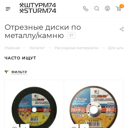
0
Отрезные диски по
металлу/камню
37
—
—
—
Главная
Каталог
Расходные материалы
Для шлиф
ЧАСТО ИЩУТ
ФИЛЬТР