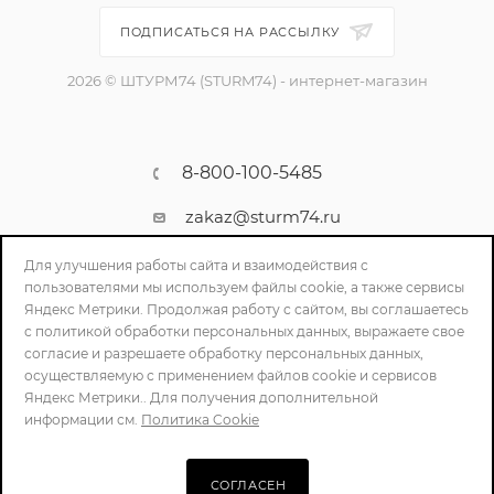
ПОДПИСАТЬСЯ НА РАССЫЛКУ
2026 © ШТУРМ74 (STURM74) - интернет-магазин
8-800-100-5485
zakaz@sturm74.ru
г. Челябинск, ул. Стартовая 34/1
Для улучшения работы сайта и взаимодействия с
пользователями мы используем файлы cookie, а также сервисы
Яндекс Метрики. Продолжая работу с сайтом, вы соглашаетесь
с политикой обработки персональных данных, выражаете свое
согласие и разрешаете обработку персональных данных,
осуществляемую с применением файлов cookie и сервисов
Яндекс Метрики.. Для получения дополнительной
информации см.
Политика Cookie
ПОЛИТИКА КОНФИДЕНЦИАЛЬНОСТИ
СОГЛАСЕН