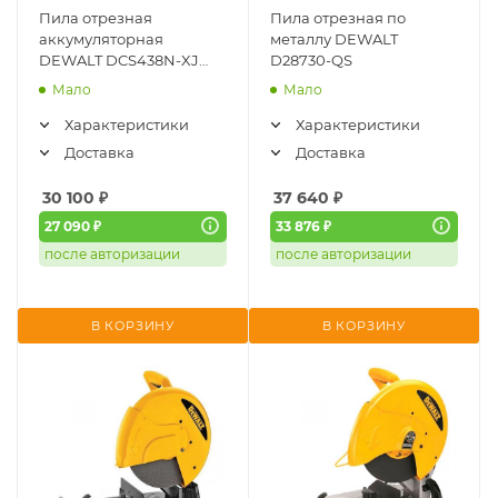
Пила отрезная
Пила отрезная по
аккумуляторная
металлу DEWALT
DEWALT DCS438N-XJ
D28730-QS
(18В, 76мм, 20000об/
Мало
Мало
мин, без АКБ и ЗУ)
Характеристики
Характеристики
Доставка
Доставка
30 100
₽
37 640
₽
27 090 ₽
33 876 ₽
после авторизации
после авторизации
В КОРЗИНУ
В КОРЗИНУ