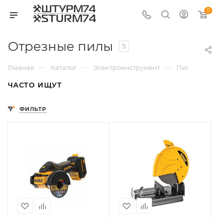
0
Отрезные пилы
5
—
—
—
Главная
Каталог
Электроинструмент
Пилы строи
ЧАСТО ИЩУТ
ФИЛЬТР