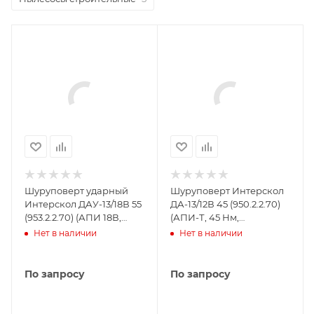
Шуруповерт ударный
Шуруповерт Интерскол
Интерскол ДАУ-13/18В 55
ДА-13/12В 45 (950.2.2.70)
(953.2.2.70) (АПИ 18В,
(АПИ-Т, 45 Нм,
бесщ., 2АКБx2.5Ач и ЗУ,
2АКБx2.5Ач и ЗУ, кейс)
Нет в наличии
Нет в наличии
кейс)
По запросу
По запросу