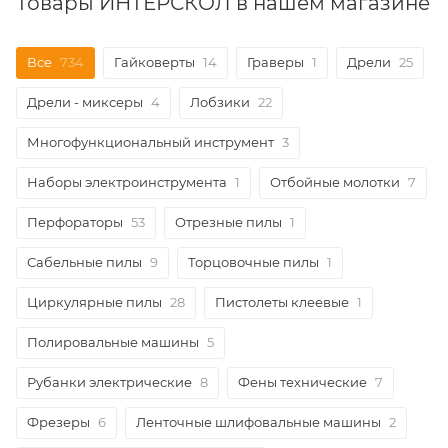
Товары ИНТЕРСКОЛ в нашем магазине
Все
734
Гайковерты
14
Граверы
1
Дрели
25
Дрели - миксеры
4
Лобзики
22
Многофункциональный инструмент
3
Наборы электроинструмента
1
Отбойные молотки
7
Перфораторы
53
Отрезные пилы
1
Сабельные пилы
9
Торцовочные пилы
1
Циркулярные пилы
28
Пистолеты клеевые
1
Полировальные машины
5
Рубанки электрические
8
Фены технические
7
Фрезеры
6
Ленточные шлифовальные машины
2