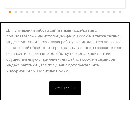
Для улучшения работы сайта и взаимодействия с
СПИСОК БРЕНДОВ
пользователями мы используем файлы cookie, а также сервисы
Яндекс Метрики. Продолжая работу с сайтом, вы соглашаетесь
с политикой обработки персональных данных, выражаете свое
согласие и разрешаете обработку персональных данных,
осуществляемую с применением файлов cookie и сервисов
Яндекс Метрики.. Для получения дополнительной
информации см.
Политика Cookie
ПОДПИСАТЬСЯ НА РАССЫЛКУ
СОГЛАСЕН
2026 © ШТУРМ74 (STURM74) - интернет-магазин
8-800-100-5485
zakaz@sturm74.ru