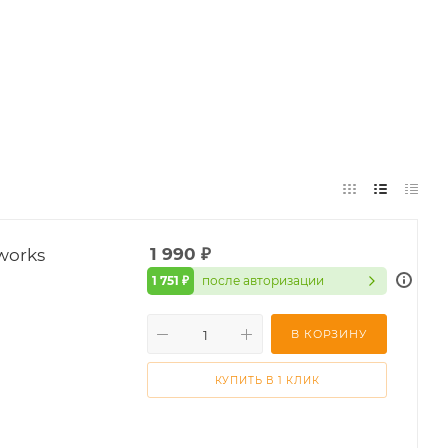
works
1 990
₽
1 751 ₽
после авторизации
В КОРЗИНУ
КУПИТЬ В 1 КЛИК