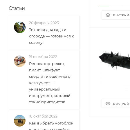
Статьи
БЫСТРЫЙ
20 февраля 2023
Техника для сада и
огорода — готовимся к
сезону!
19 октября 2022
Реноватор: режет,
пилит, шлифует,
сверлит и ещё много
чего умеет —
универсальный
инструмент, который
точно пригодится!
БЫСТРЫЙ
18 октября 2022
Как выбрать мотоблок
и не сделать ошибок