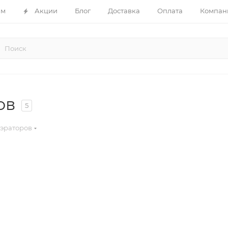
ам
Акции
Блог
Доставка
Оплата
Компан
ов
5
аэраторов