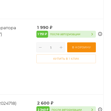
эратора
1 990
₽
)
1 751 ₽
после авторизации
В КОРЗИНУ
КУПИТЬ В 1 КЛИК
024718)
2 600
₽
2 340 ₽
после авторизации