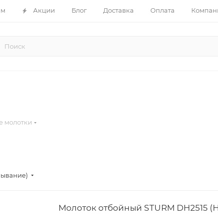
ам
Акции
Блог
Доставка
Оплата
Компан
е молотки
бывание)
Молоток отбойный STURM DH2515 (