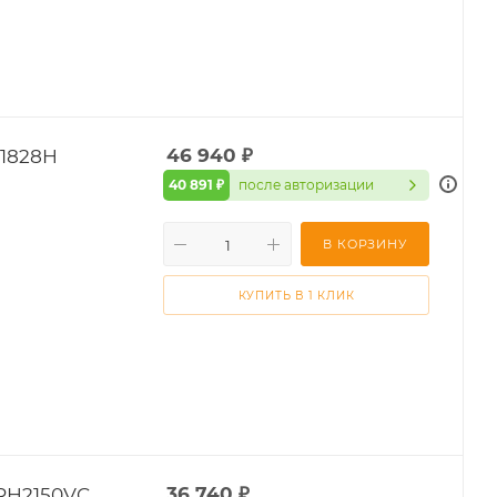
1828H
46 940
₽
40 891 ₽
после авторизации
В КОРЗИНУ
КУПИТЬ В 1 КЛИК
RH2150VC
36 740
₽