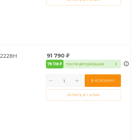
H2228H
91 790
₽
79 118 ₽
после авторизации
В КОРЗИНУ
КУПИТЬ В 1 КЛИК