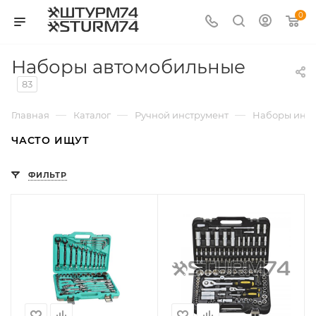
0
Наборы автомобильные
83
—
—
—
Главная
Каталог
Ручной инструмент
Наборы инст
ЧАСТО ИЩУТ
ФИЛЬТР