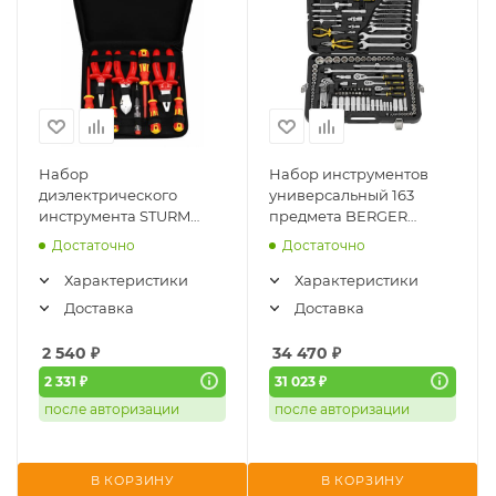
Набор
Набор инструментов
диэлектрического
универсальный 163
инструмента STURM
предмета BERGER
1310-02-T9 (9 шт)
«ГАННОВЕР» BG163-
Достаточно
Достаточно
121438
Характеристики
Характеристики
Доставка
Доставка
2 540
₽
34 470
₽
2 331 ₽
31 023 ₽
после авторизации
после авторизации
В КОРЗИНУ
В КОРЗИНУ