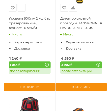
Уровень 600мм 2 колбы,
Детектор скрытой
фрезерованный,
проводки HANSKONNER
точность 0.5мм/м
HWD0120 9В, 120мм
HANSKONNER HK2015-
(проводка-дерево-
Много
Много
03-0600
черные и цветные
металлы)
Характеристики
Характеристики
Доставка
Доставка
1 240
₽
4 590
₽
1 054 ₽
3 902 ₽
после авторизации
после авторизации
В КОРЗИНУ
В КОРЗИНУ