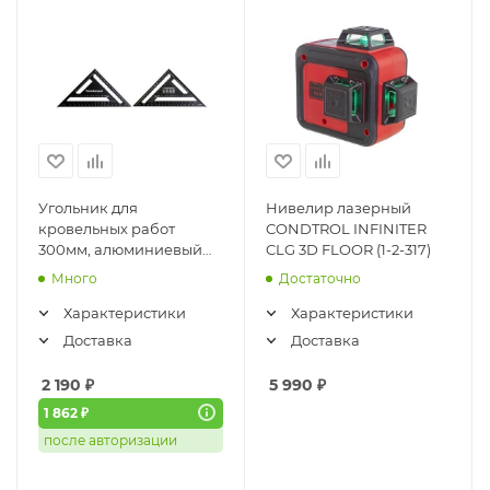
Угольник для
Нивелир лазерный
кровельных работ
CONDTROL INFINITER
300мм, алюминиевый
CLG 3D FLOOR (1-2-317)
сплав, анодиров. корпус
Много
Достаточно
HANSKONNER (HK2020-
07-300)
Характеристики
Характеристики
Доставка
Доставка
2 190
₽
5 990
₽
1 862 ₽
после авторизации