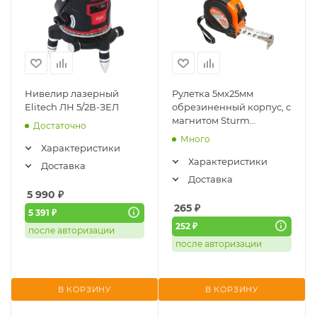
Нивелир лазерный
Рулетка 5мx25мм
Elitech ЛН 5/2В-ЗЕЛ
обрезиненный корпус, с
магнитом Sturm
Достаточно
(21525SP)
Много
Характеристики
Характеристики
Доставка
Доставка
5 990
₽
265
₽
5 391 ₽
252 ₽
после авторизации
после авторизации
В КОРЗИНУ
В КОРЗИНУ