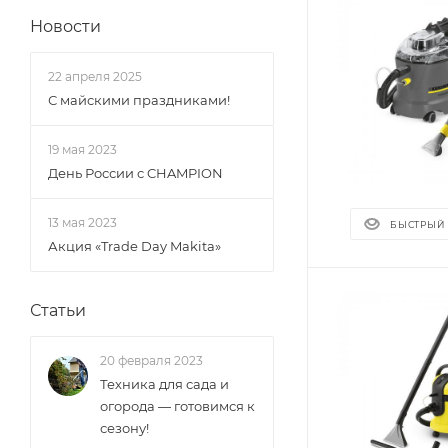
Новости
22 апреля 2025
С майскими праздниками!
19 мая 2023
День России с CHAMPION
13 мая 2023
БЫСТРЫЙ
Акция «Trade Day Makita»
Статьи
20 февраля 2023
Техника для сада и
огорода — готовимся к
сезону!