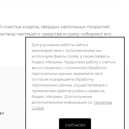
й очистки ковров, твердых напольных покрытий,
створ чистящего средства и сразу собирают его
Для улучшения работы сайта и
взаимодействия с пользователями мы
используем файлы cookie, а также сервисы
Яндекс Метрики. Продолжая работу с сайтом,
вы соглашаетесь с политикой обработки
персональных данных, выражаете свое
согласие и разрешаете обработку
персональных данных, осуществляемую с
ПОЛИТИКА
применением файлов cookie и сервисов
КОНФИДЕНЦИАЛЬНОСТИ
Яндекс Метрики.. Для получения
дополнительной информации см.
Политика
Cookie
СОГЛАСЕН