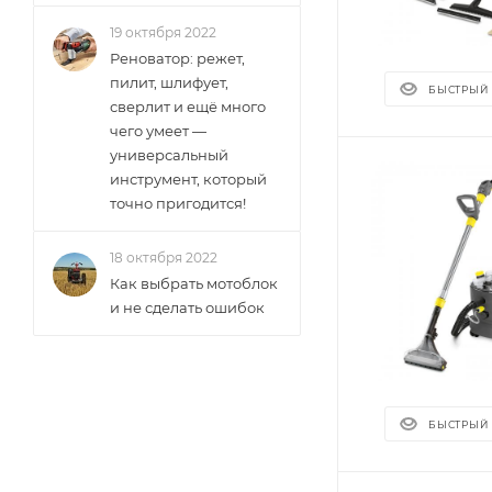
19 октября 2022
Реноватор: режет,
пилит, шлифует,
БЫСТРЫЙ
сверлит и ещё много
чего умеет —
универсальный
инструмент, который
точно пригодится!
18 октября 2022
Как выбрать мотоблок
и не сделать ошибок
БЫСТРЫЙ