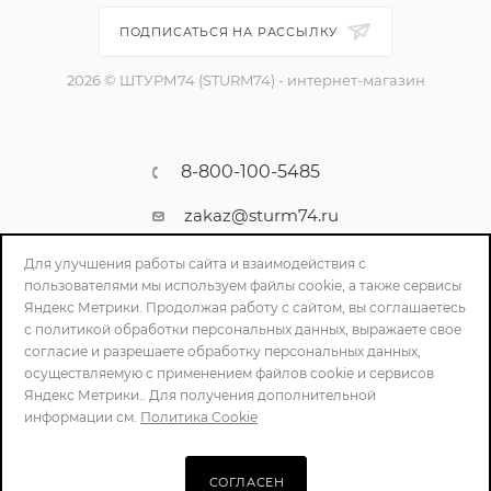
ПОДПИСАТЬСЯ НА РАССЫЛКУ
2026 © ШТУРМ74 (STURM74) - интернет-магазин
8-800-100-5485
zakaz@sturm74.ru
г. Челябинск, ул. Стартовая 34/1
Для улучшения работы сайта и взаимодействия с
пользователями мы используем файлы cookie, а также сервисы
Яндекс Метрики. Продолжая работу с сайтом, вы соглашаетесь
с политикой обработки персональных данных, выражаете свое
согласие и разрешаете обработку персональных данных,
осуществляемую с применением файлов cookie и сервисов
Яндекс Метрики.. Для получения дополнительной
информации см.
Политика Cookie
ПОЛИТИКА КОНФИДЕНЦИАЛЬНОСТИ
СОГЛАСЕН