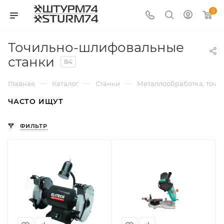
0
Точильно-шлифовальные
станки
84
—
—
—
Главная
Каталог
Станки
Металлообработка, точе
ЧАСТО ИЩУТ
ФИЛЬТР