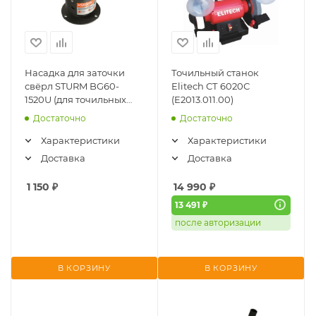
Насадка для заточки
Точильный станок
свёрл STURM BG60-
Elitech СТ 6020С
1520U (для точильных
(E2013.011.00)
станок
Достаточно
Достаточно
BG60152U/BG60202U)
Характеристики
Характеристики
Доставка
Доставка
1 150
₽
14 990
₽
13 491 ₽
после авторизации
В КОРЗИНУ
В КОРЗИНУ