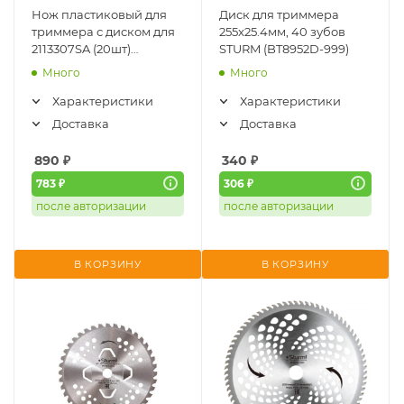
Нож пластиковый для
Диск для триммера
триммера с диском для
255x25.4мм, 40 зубов
2113307SA (20шт)
STURM (BT8952D-999)
GREENWORKS (2963507)
Много
Много
Характеристики
Характеристики
Доставка
Доставка
890
₽
340
₽
783 ₽
306 ₽
после авторизации
после авторизации
В КОРЗИНУ
В КОРЗИНУ