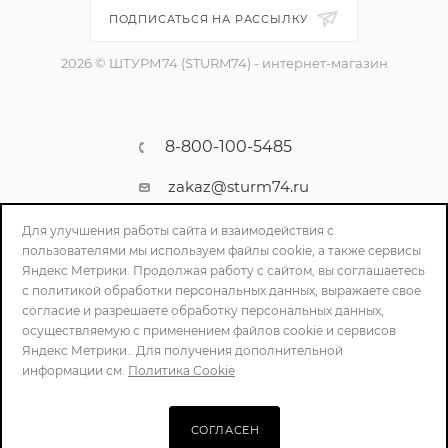
ПОДПИСАТЬСЯ НА РАССЫЛКУ
2026 © ШТУРМ74 (STURM74) - интернет-магазин
8-800-100-5485
zakaz@sturm74.ru
г. Челябинск, ул. Стартовая 34/1
Для улучшения работы сайта и взаимодействия с
пользователями мы используем файлы cookie, а также сервисы
Яндекс Метрики. Продолжая работу с сайтом, вы соглашаетесь
с политикой обработки персональных данных, выражаете свое
согласие и разрешаете обработку персональных данных,
осуществляемую с применением файлов cookie и сервисов
Яндекс Метрики.. Для получения дополнительной
информации см.
Политика Cookie
ПОЛИТИКА КОНФИДЕНЦИАЛЬНОСТИ
СОГЛАСЕН