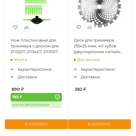
Нож пластиковый для
Диск для триммера
триммера с диском для
255x25.4мм, 40 зубов
2113207, 2113407, 2113507
(двусторонние напайки)
(20шт) GREENWORKS
STURM (BT8952D-1005)
Много
Достаточно
(2963607)
Характеристики
Характеристики
Доставка
Доставка
890
₽
382
₽
783 ₽
после авторизации
В КОРЗИНУ
В КОРЗИНУ