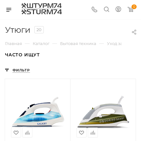
0
Утюги
20
—
—
—
Главная
Каталог
Бытовая техника
Уход за одеждо
ЧАСТО ИЩУТ
ФИЛЬТР