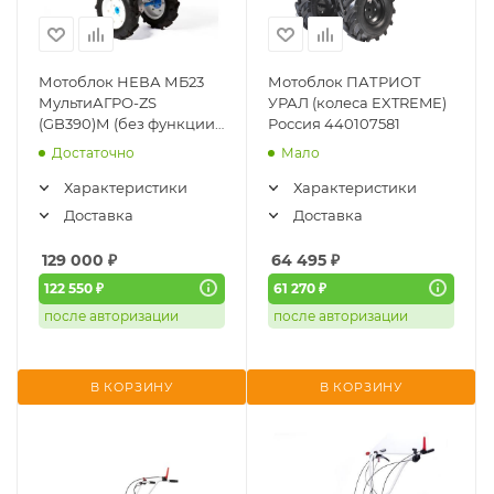
Мотоблок НЕВА МБ23
Мотоблок ПАТРИОТ
МультиАГРО-ZS
УРАЛ (колеса EXTREME)
(GB390)М (без функции
Россия 440107581
разблокировки колес)
Достаточно
Мало
Характеристики
Характеристики
Доставка
Доставка
129 000
₽
64 495
₽
122 550 ₽
61 270 ₽
после авторизации
после авторизации
В КОРЗИНУ
В КОРЗИНУ