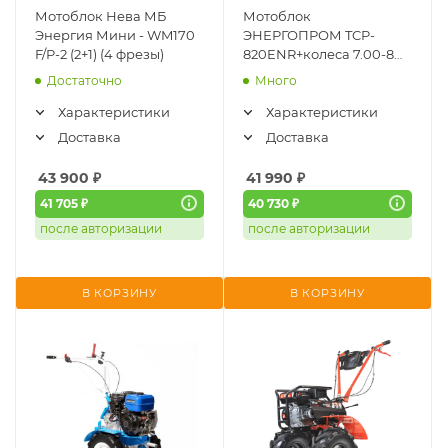
Мотоблок Нева МБ
Мотоблок
Энергия Мини - WM170
ЭНЕРГОПРОМ TCP-
F/P-2 (2+1) (4 фрезы)
820ENR+колеса 7.00-8
19" Экстрим
Достаточно
Много
Характеристики
Характеристики
Доставка
Доставка
43 900
₽
41 990
₽
41 705 ₽
40 730 ₽
после авторизации
после авторизации
В КОРЗИНУ
В КОРЗИНУ