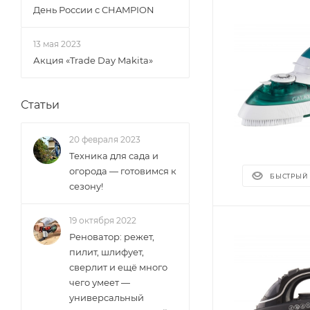
День России с CHAMPION
13 мая 2023
Акция «Trade Day Makita»
Статьи
20 февраля 2023
Техника для сада и
огорода — готовимся к
БЫСТРЫЙ
сезону!
19 октября 2022
Реноватор: режет,
пилит, шлифует,
сверлит и ещё много
чего умеет —
универсальный