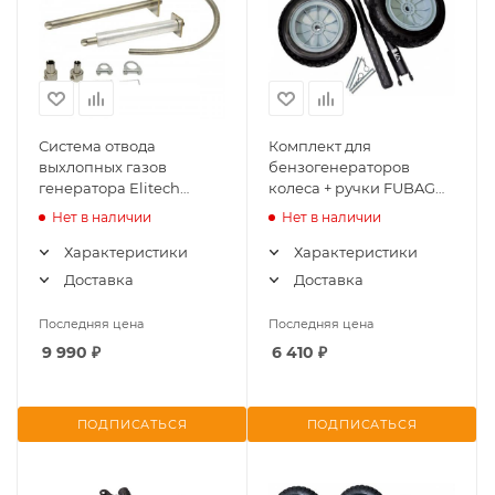
Система отвода
Комплект для
выхлопных газов
бензогенераторов
генератора Elitech
колеса + ручки FUBAG
0105.001400
BS 8641496
Нет в наличии
Нет в наличии
Характеристики
Характеристики
Доставка
Доставка
Последняя цена
Последняя цена
9 990
₽
6 410
₽
ПОДПИСАТЬСЯ
ПОДПИСАТЬСЯ