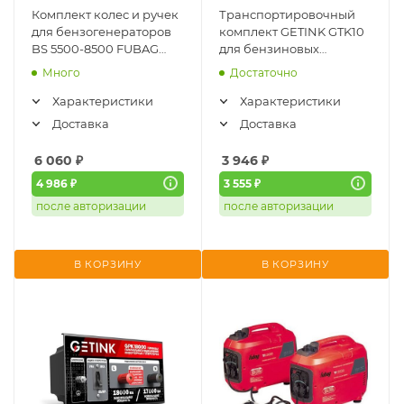
Комплект колес и ручек
Транспортировочный
для бензогенераторов
комплект GETINK GTK10
BS 5500-8500 FUBAG
для бензиновых
(838765)
генераторов (ручки-
Много
Достаточно
колеcа 5-8кВт) 11905
Характеристики
Характеристики
Доставка
Доставка
6 060
₽
3 946
₽
4 986 ₽
3 555 ₽
после авторизации
после авторизации
В КОРЗИНУ
В КОРЗИНУ