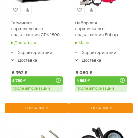
Терминал
Набор для
параллельного
паралельного
подключения GPK 18000
подключения Fubag
(230V, 18кВт, инв.
TI1000 и TI2000 IG2000P-
Достаточно
Мало
генераторы) GETINK
13400
11903
Характеристики
Характеристики
Доставка
Доставка
6 392
₽
5 060
₽
5 760 ₽
4 563 ₽
после авторизации
после авторизации
В КОРЗИНУ
В КОРЗИНУ