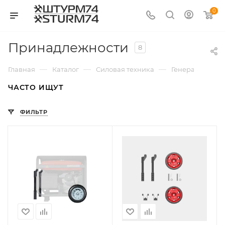
0
Принадлежности
8
—
—
—
—
Главная
Каталог
Силовая техника
Генераторы
ЧАСТО ИЩУТ
ФИЛЬТР