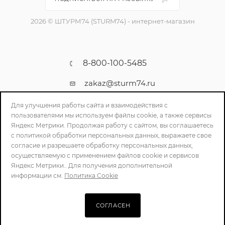
2026 © ШТУРМ74 (STURM74) - интернет-магазин
8-800-100-5485
zakaz@sturm74.ru
г. Челябинск, ул. Стартовая 34/1
Для улучшения работы сайта и взаимодействия с
пользователями мы используем файлы cookie, а также сервисы
Яндекс Метрики. Продолжая работу с сайтом, вы соглашаетесь
с политикой обработки персональных данных, выражаете свое
согласие и разрешаете обработку персональных данных,
осуществляемую с применением файлов cookie и сервисов
Яндекс Метрики.. Для получения дополнительной
информации см.
Политика Cookie
ПОЛИТИКА КОНФИДЕНЦИАЛЬНОСТИ
СОГЛАСЕН