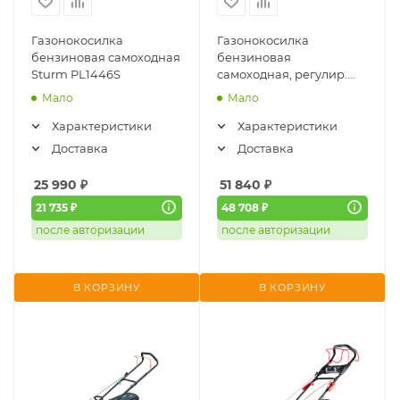
Газонокосилка
Газонокосилка
бензиновая самоходная
бензиновая
Sturm PL1446S
самоходная, регулир.
скорости,
Мало
Мало
электростартер FUBAG
FPL 53 SMVF ES (46290)
Характеристики
Характеристики
Доставка
Доставка
25 990
₽
51 840
₽
21 735 ₽
48 708 ₽
после авторизации
после авторизации
В КОРЗИНУ
В КОРЗИНУ