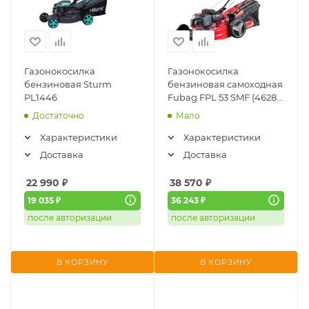
Газонокосилка
Газонокосилка
бензиновая Sturm
бензиновая самоходная
PL1446
Fubag FPL 53 SMF (46283)
(вертикальное
Достаточно
Мало
хранение)
Характеристики
Характеристики
Доставка
Доставка
22 990
₽
38 570
₽
19 035 ₽
36 243 ₽
после авторизации
после авторизации
В КОРЗИНУ
В КОРЗИНУ