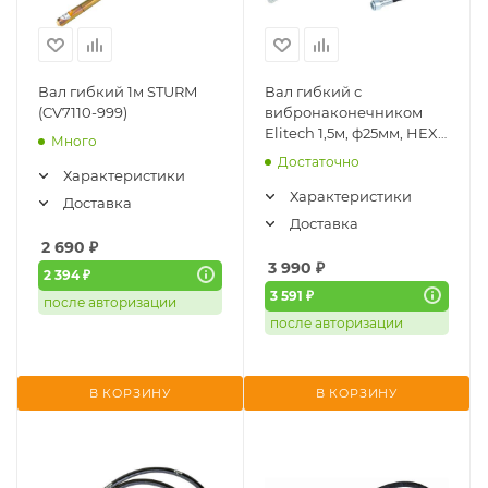
Вал гибкий 1м STURM
Вал гибкий с
(CV7110-999)
вибронаконечником
Elitech 1,5м, ф25мм, HEX
Много
8-42х1,5мм (1220.000500)
Достаточно
Характеристики
Характеристики
Доставка
Доставка
2 690
₽
3 990
₽
2 394 ₽
3 591 ₽
после авторизации
после авторизации
В КОРЗИНУ
В КОРЗИНУ