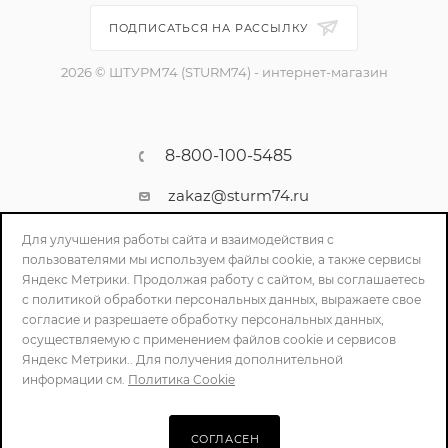
ПОДПИСАТЬСЯ НА РАССЫЛКУ
2026 © ШТУРМ74 (STURM74) - интернет-магазин
8-800-100-5485
zakaz@sturm74.ru
г. Челябинск, ул. Стартовая 34/1
Для улучшения работы сайта и взаимодействия с
пользователями мы используем файлы cookie, а также сервисы
Яндекс Метрики. Продолжая работу с сайтом, вы соглашаетесь
с политикой обработки персональных данных, выражаете свое
согласие и разрешаете обработку персональных данных,
осуществляемую с применением файлов cookie и сервисов
Яндекс Метрики.. Для получения дополнительной
информации см.
Политика Cookie
ПОЛИТИКА КОНФИДЕНЦИАЛЬНОСТИ
СОГЛАСЕН