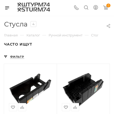
0
Стусла
4
—
—
—
Главная
Каталог
Ручной инструмент
Столярный и
ЧАСТО ИЩУТ
ФИЛЬТР