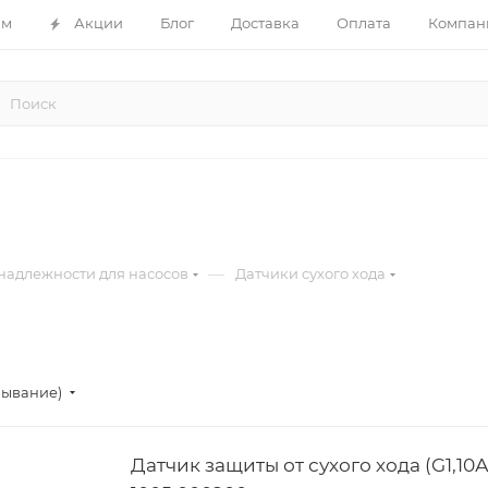
ам
Акции
Блог
Доставка
Оплата
Компан
—
адлежности для насосов
Датчики сухого хода
бывание)
Датчик защиты от сухого хода (G1,10А