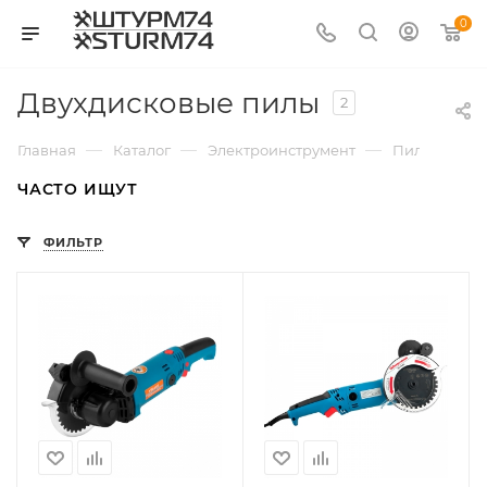
0
Двухдисковые пилы
2
—
—
—
Главная
Каталог
Электроинструмент
Пилы строи
ЧАСТО ИЩУТ
ФИЛЬТР