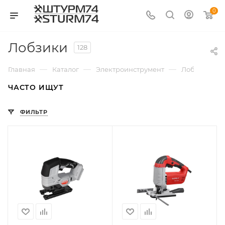
0
Лобзики
128
—
—
—
Главная
Каталог
Электроинструмент
Лобзики
ЧАСТО ИЩУТ
ФИЛЬТР