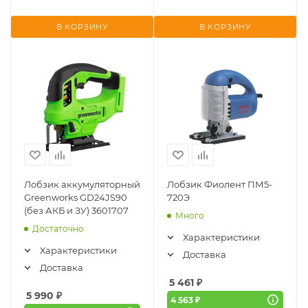
В КОРЗИНУ
В КОРЗИНУ
Лобзик аккумуляторный
Лобзик Фиолент ПМ5-
Greenworks GD24JS90
720Э
(без АКБ и ЗУ) 3601707
Много
Достаточно
Характеристики
Характеристики
Доставка
Доставка
5 461
₽
5 990
₽
4 563 ₽