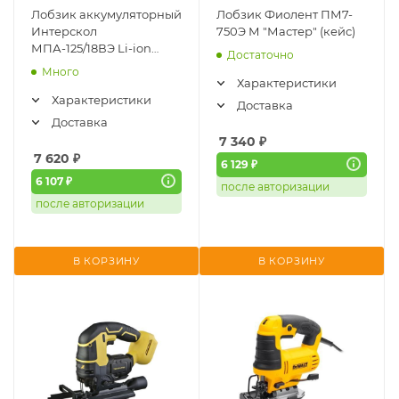
Лобзик аккумуляторный
Лобзик Фиолент ПМ7-
Интерскол
750Э М "Мастер" (кейс)
МПА-125/18ВЭ Li-ion
Достаточно
АПИ б/щ (без АКБ и ЗУ)
Много
(939.0.0.70)
Характеристики
Характеристики
Доставка
Доставка
7 340
₽
7 620
₽
6 129 ₽
6 107 ₽
после авторизации
после авторизации
В КОРЗИНУ
В КОРЗИНУ