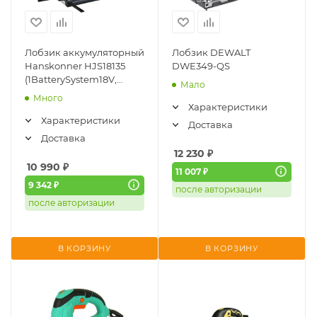
Лобзик аккумуляторный
Лобзик DEWALT
Hanskonner HJS18135
DWE349-QS
(1BatterySystem18V,
Мало
бесщ., без АКБ и ЗУ)
Много
Характеристики
Характеристики
Доставка
Доставка
12 230
₽
10 990
₽
11 007 ₽
9 342 ₽
после авторизации
после авторизации
В КОРЗИНУ
В КОРЗИНУ