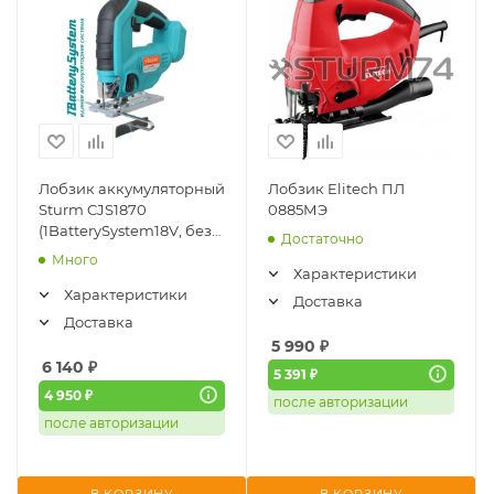
Лобзик аккумуляторный
Лобзик Elitech ПЛ
Sturm CJS1870
0885МЭ
(1BatterySystem18V, без
Достаточно
АКБ и ЗУ)
Много
Характеристики
Характеристики
Доставка
Доставка
5 990
₽
6 140
₽
5 391 ₽
4 950 ₽
после авторизации
после авторизации