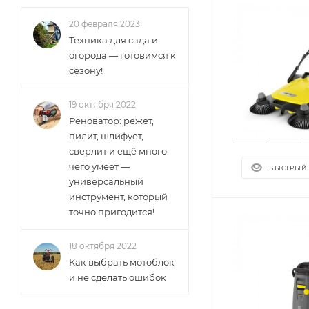
20 февраля 2023
Техника для сада и
огорода — готовимся к
сезону!
19 октября 2022
Реноватор: режет,
пилит, шлифует,
сверлит и ещё много
чего умеет —
БЫСТРЫЙ
универсальный
инструмент, который
точно пригодится!
18 октября 2022
Как выбрать мотоблок
и не сделать ошибок