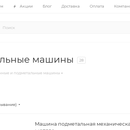
ам
Акции
Блог
Доставка
Оплата
Компан
альные машины
28
чные и подметальные машины
бывание)
Машина подметальная механическ