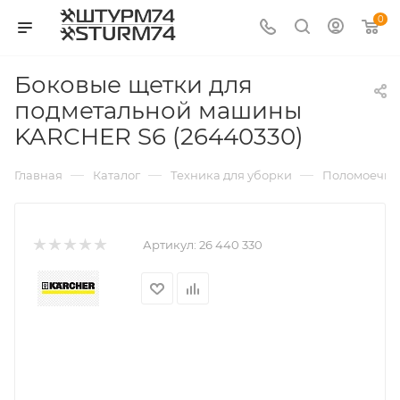
0
Боковые щетки для
подметальной машины
KARCHER S6 (26440330)
—
—
—
Главная
Каталог
Техника для уборки
Поломоечны
Артикул:
26 440 330