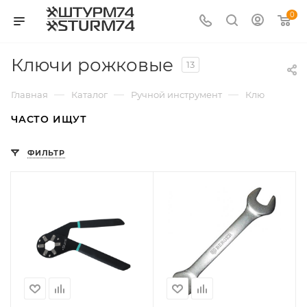
0
Ключи рожковые
13
—
—
—
—
Главная
Каталог
Ручной инструмент
Ключи
К
ЧАСТО ИЩУТ
ФИЛЬТР