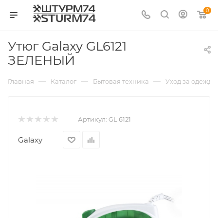
0
Утюг Galaxy GL6121
ЗЕЛЕНЫЙ
—
—
—
Главная
Каталог
Бытовая техника
Уход за одеждо
Артикул:
GL 6121
Galaxy