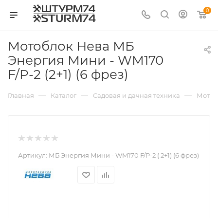
0
Мотоблок Нева МБ
Энергия Мини - WM170
F/P-2 (2+1) (6 фрез)
—
—
—
Главная
Каталог
Садовая и дачная техника
Мотоб
Артикул:
МБ Энергия Мини - WM170 F/P-2 ( 2+1) (6 фрез)