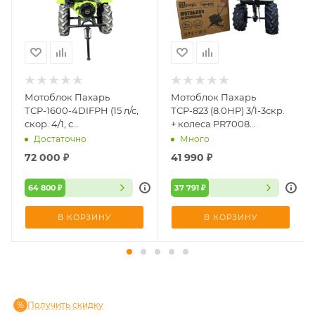
Мотоблок Пахарь
Мотоблок Пахарь
ТСР-1600-4DIFPH (15 л/с,
ТСР-823 (8.0HP) 3/1-3скр.
скор. 4/1, с
+ колеса PR7008
дифференциалом) +
Экстрим (7.00-8 19")
Достаточно
Много
PR5012
72 000
₽
41 990
₽
64 800 ₽
37 791 ₽
В КОРЗИНУ
В КОРЗИНУ
Получить скидку