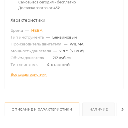
Самовывоз сегодня - бесплатно
Доставка завтра от 45₽
Характеристики
Бренд
—
НЕВА
Тип инструмента
—
Бензиновый
Производитель двигателя
—
WIEMA
Мощность двигателя
—
7 л.с. (5,1 кВт)
Объём двигателя
—
212 куб.см
Тип двигателя
—
4-х тактный
Все характеристики
ОПИСАНИЕ И ХАРАКТЕРИСТИКИ
НАЛИЧИЕ
О