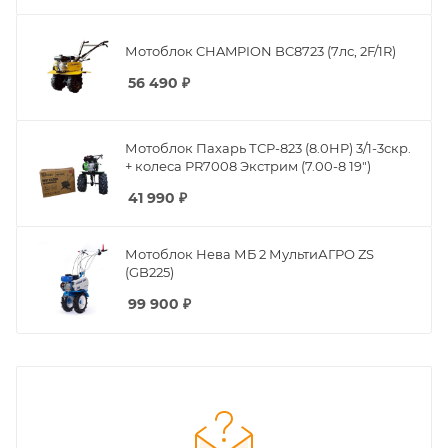
Мотоблок CHAMPION BC8723 (7лс, 2F/1R)
56 490
₽
Мотоблок Пахарь ТСР-823 (8.0HP) 3/1-3скр.
+ колеса PR7008 Экстрим (7.00-8 19")
41 990
₽
Мотоблок Нева МБ 2 МультиАГРО ZS
(GB225)
99 900
₽