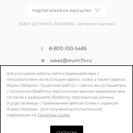
ПОДПИСАТЬСЯ НА РАССЫЛКУ
2026 © ШТУРМ74 (STURM74) - интернет-магазин
8-800-100-5485
zakaz@sturm74.ru
г. Челябинск, ул. Стартовая 34/1
Для улучшения работы сайта и взаимодействия с
пользователями мы используем файлы cookie, а также сервисы
Яндекс Метрики. Продолжая работу с сайтом, вы соглашаетесь
с политикой обработки персональных данных, выражаете свое
согласие и разрешаете обработку персональных данных,
осуществляемую с применением файлов cookie и сервисов
Яндекс Метрики.. Для получения дополнительной
информации см.
Политика Cookie
ПОЛИТИКА КОНФИДЕНЦИАЛЬНОСТИ
СОГЛАСЕН