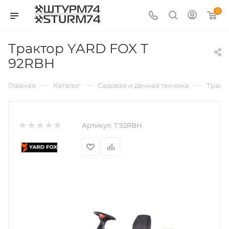
0
Трактор YARD FOX T
92RBH
—
—
—
Главная
Каталог
Садовая и дачная техника
Тракт
Артикул:
T 92RBH