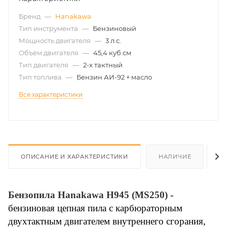
Бренд
—
Hanakawa
Тип инструмента
—
Бензиновый
Мощность двигателя
—
3 л.с.
Объём двигателя
—
45,4 куб.см
Тип двигателя
—
2-х тактный
Тип топлива
—
Бензин АИ-92 + масло
Все характеристики
ОПИСАНИЕ И ХАРАКТЕРИСТИКИ
НАЛИЧИЕ
О
Бензопила Hanakawa H945 (MS250)
-
бензиновая цепная пила с карбюраторным
двухтактным двигателем внутреннего сгорания,