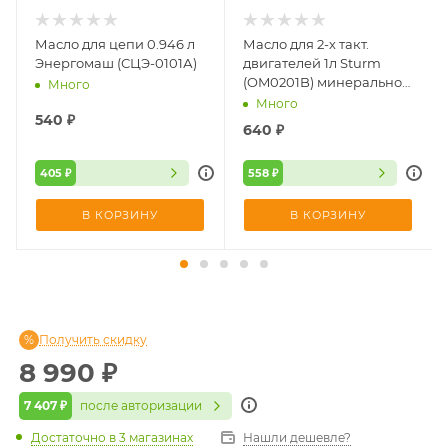
Масло для цепи 0.946 л
Масло для 2-х такт.
Энергомаш (СЦЭ-0101А)
двигателей 1л Sturm
(OM0201B) минеральное
Много
Universal Moto
Много
540
₽
640
₽
405 ₽
558 ₽
В КОРЗИНУ
В КОРЗИНУ
Получить скидку
8 990
₽
7 407 ₽
после авторизации
Достаточно
в 3 магазинах
Нашли дешевле?