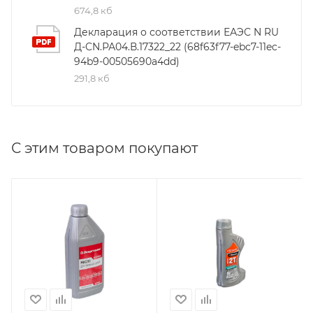
674,8 кб
Декларация о соответствии ЕАЭС N RU
Д-CN.РА04.В.17322_22 (68f63f77-ebc7-11ec-
94b9-00505690a4dd)
291,8 кб
С этим товаром покупают