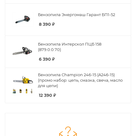
Бензопила Энергомаш Гарант БП1-52
8 390
₽
Бензопила Интерскол ПЦБ 158
(879.0.0.70)
6 390
₽
Бензопила Champion 246-15 (A246-15)
(промо набор: цепь, смазка, свеча, масло
для цепи)
12 390
₽