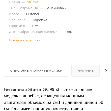
Бренд
—
Sturm!
Тип инструмента
—
Бензиновый
Класс
—
Бытовой
Упаковка
—
Коробка
Праймер
—
Есть
Антивибрационная система
—
Есть
Все характеристики
ОПИСАНИЕ И ХАРАКТЕРИСТИКИ
НАЛИЧИЕ
О
Бензопила Sturm GC9952
- это «старшая»
модель в линейке, оснащенная мощным
двигателем объемом 52 см3 и длинной шиной 50
см. Она имеет прочную конструкцию и