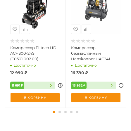
Компрессор Elitech HD
Компрессор
ACF 300-24S
безмаслянный
(E0501.002.00)
Hanskonner HAC241
(безмасляный,
(1450Вт, 240л/мин,
Достаточно
Достаточно
малошумный)
ресивер 24л, 8бар)
12 990
₽
16 390
₽
11 691 ₽
13 932 ₽
В КОРЗИНУ
В КОРЗИНУ