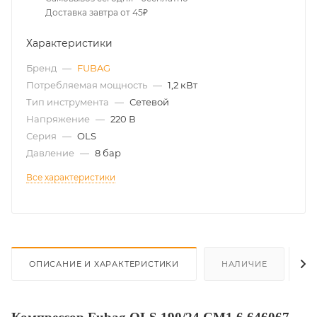
Доставка завтра от 45₽
Характеристики
Бренд
—
FUBAG
Потребляемая мощность
—
1,2 кВт
Тип инструмента
—
Сетевой
Напряжение
—
220 В
Серия
—
OLS
Давление
—
8 бар
Все характеристики
ОПИСАНИЕ И ХАРАКТЕРИСТИКИ
НАЛИЧИЕ
О