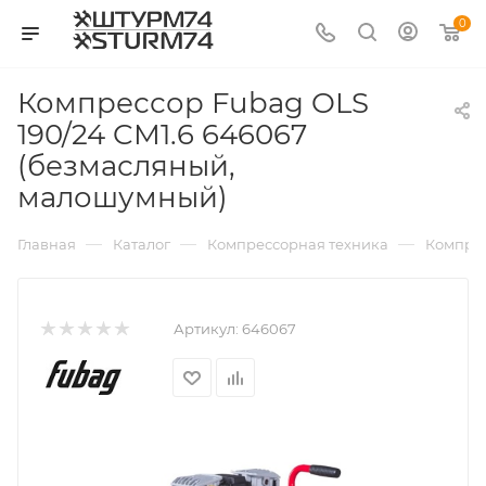
0
Компрессор Fubag OLS
190/24 CM1.6 646067
(безмасляный,
малошумный)
—
—
—
Главная
Каталог
Компрессорная техника
Компре
Артикул:
646067