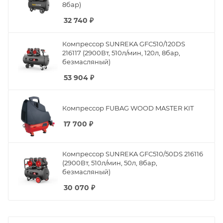
8бар)
32 740
₽
Компрессор SUNREKA GFC510/120DS
216117 (2900Вт, 510л/мин, 120л, 8бар,
безмасляный)
53 904
₽
Компрессор FUBAG WOOD MASTER KIT
17 700
₽
Компрессор SUNREKA GFC510/50DS 216116
(2900Вт, 510л/мин, 50л, 8бар,
безмасляный)
30 070
₽