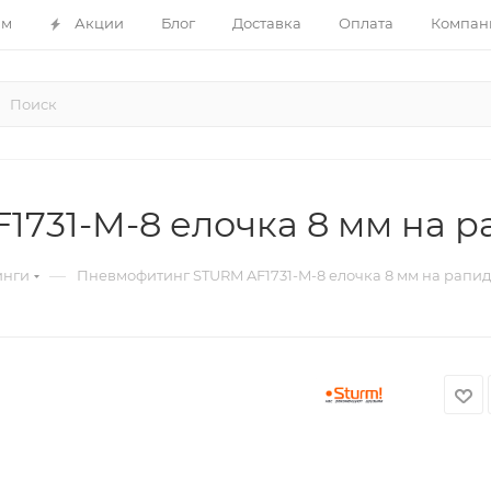
ам
Акции
Блог
Доставка
Оплата
Компан
731-M-8 елочка 8 мм на р
—
инги
Пневмофитинг STURM AF1731-M-8 елочка 8 мм на рапид