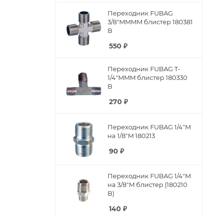
Переходник FUBAG
3/8"MMMM блистер 180381
B
550
₽
Переходник FUBAG T-
1/4"MMM блистер 180330
B
270
₽
Переходник FUBAG 1/4"M
на 1/8"M 180213
90
₽
Переходник FUBAG 1/4"M
на 3/8"M блистер (180210
B)
140
₽