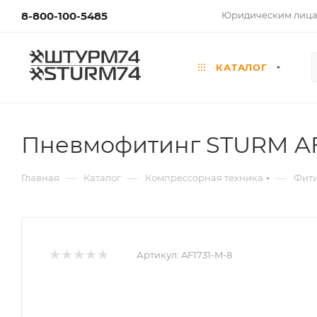
8-800-100-5485
Юридическим лиц
КАТАЛОГ
Пневмофитинг STURM AF1
—
—
—
Главная
Каталог
Компрессорная техника
Фит
Артикул:
AF1731-M-8