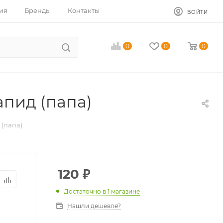
ия
Бренды
Контакты
ВОЙТИ
0
0
0
апид (папа)
 (папа)
120
₽
Достаточно
в 1 магазине
Нашли дешевле?