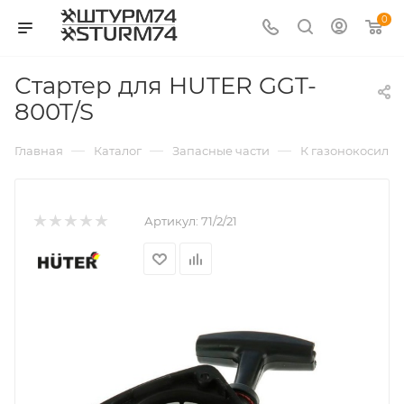
0
Стартер для HUTER GGT-
800T/S
—
—
—
Главная
Каталог
Запасные части
К газонокосилк
Артикул:
71/2/21