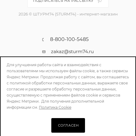
ПОДПИСАТЬСЯ НА РАССЫЛКУ
2026 © ШТУРМ74 (STURM74) - интернет-магазин
8-800-100-5485
zakaz@sturm74.ru
г. Челябинск, ул. Стартовая 34/1
Для улучшения работы сайта и взаимодействия с
пользователями мы используем файлы cookie, а также сервисы
Яндекс Метрики. Продолжая работу с сайтом, вы соглашаетесь
с политикой обработки персональных данных, выражаете свое
согласие и разрешаете обработку персональных данных,
осуществляемую с применением файлов cookie и сервисов
Яндекс Метрики.. Для получения дополнительной
информации см.
Политика Cookie
ПОЛИТИКА КОНФИДЕНЦИАЛЬНОСТИ
СОГЛАСЕН