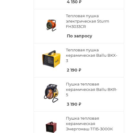
4 150
₽
Тепловая пушка
электрическая Sturm
FH3033CR
По запросу
Тепловая пушка
керамическая Ballu BKX-
3
2 190
₽
Пушка тепловая
керамическая Ballu BKR-
5
3 190
₽
Пушка тепловая
керамическая
Энергомаш ТПБ-3000К