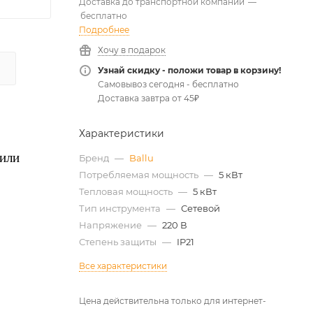
Доставка до транспортной компании
—
бесплатно
Подробнее
Хочу в подарок
Узнай скидку - положи товар в корзину!
Самовывоз сегодня - бесплатно
Доставка завтра от 45₽
Характеристики
 или
Бренд
—
Ballu
Потребляемая мощность
—
5 кВт
Тепловая мощность
—
5 кВт
Тип инструмента
—
Сетевой
Напряжение
—
220 В
Степень защиты
—
IP21
Все характеристики
Цена действительна только для интернет-