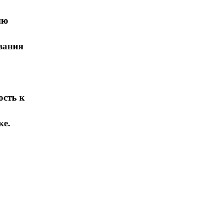
ию
ивания
ость к
ке.