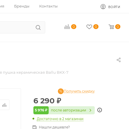
ия
Бренды
Контакты
ВОЙТИ
0
0
0
я пушка керамическая Ballu BKX-7
Получить скидку
6 290
₽
5 976 ₽
после авторизации
Достаточно
в 2 магазинах
Нашли дешевле?