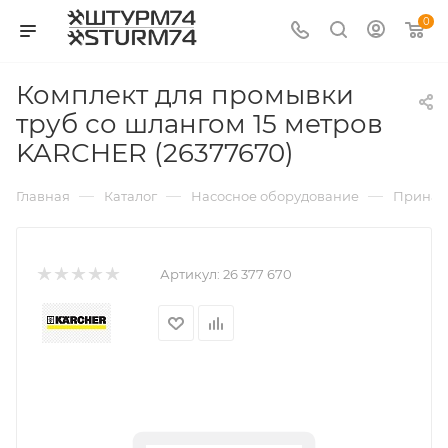
0
Комплект для промывки
труб со шлангом 15 метров
KARCHER (26377670)
—
—
—
Главная
Каталог
Насосное оборудование
Принад
Артикул:
26 377 670