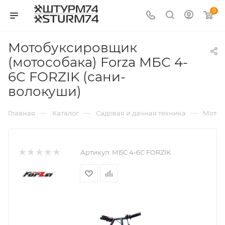
0
Мотобуксировщик
(мотособака) Forza МБС 4-
6С FORZIK (сани-
волокуши)
—
—
—
Главная
Каталог
Садовая и дачная техника
Мотоб
Артикул:
МБС 4-6С FORZIK