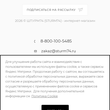
ПОДПИСАТЬСЯ НА РАССЫЛКУ
2026 © ШТУРМ74 (STURM74) - интернет-магазин
8-800-100-5485
zakaz@sturm74.ru
г. Челябинск, ул. Стартовая 34/1
Для улучшения работы сайта и взаимодействия с
пользователями мы используем файлы cookie, а также сервисы
Яндекс Метрики. Продолжая работу с сайтом, вы соглашаетесь
с политикой обработки персональных данных, выражаете свое
согласие и разрешаете обработку персональных данных,
осуществляемую с применением файлов cookie и сервисов
Яндекс Метрики.. Для получения дополнительной
информации см.
Политика Cookie
ПОЛИТИКА КОНФИДЕНЦИАЛЬНОСТИ