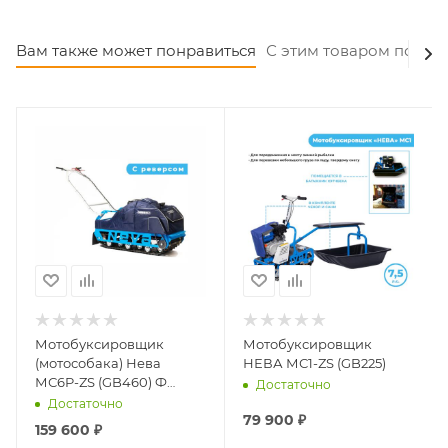
Вам также может понравиться
С этим товаром покуп
Мотобуксировщик
Мотобуксировщик
(мотособака) Нева
НЕВА МС1-ZS (GB225)
МС6P-ZS (GB460) Ф
Достаточно
(реверс)
Достаточно
79 900
₽
159 600
₽