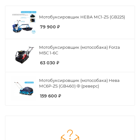
Мотобуксировщик НЕВА МС1-ZS (GB225)
79 900
₽
Мотобуксировщик (мотособака) Forza
МБС 1-6С
63 030
₽
Мотобуксировщик (мотособака) Нева
МС6P-ZS (GB460) Ф (реверс)
159 600
₽