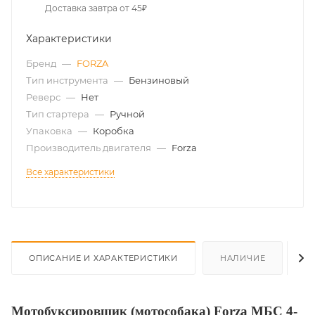
Доставка завтра от 45₽
Характеристики
Бренд
—
FORZA
Тип инструмента
—
Бензиновый
Реверс
—
Нет
Тип стартера
—
Ручной
Упаковка
—
Коробка
Производитель двигателя
—
Forza
Все характеристики
ОПИСАНИЕ И ХАРАКТЕРИСТИКИ
НАЛИЧИЕ
О
Мотобуксировщик (мотособака) Forza МБС 4-