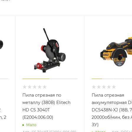
Пила отрезная по
Пила отрезная
металлу (380В) Elitech
аккумуляторная 
2
HD CS 3040T
DCS438N-XJ (18В, 
n, 2
(E2004.006.00)
20000об/мин, без 
ЗУ)
Мало