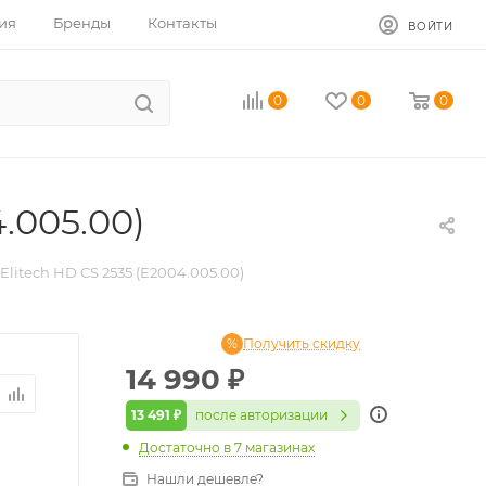
ия
Бренды
Контакты
ВОЙТИ
0
0
0
.005.00)
litech HD CS 2535 (E2004.005.00)
Получить скидку
14 990
₽
13 491 ₽
после авторизации
Достаточно
в 7 магазинах
Нашли дешевле?