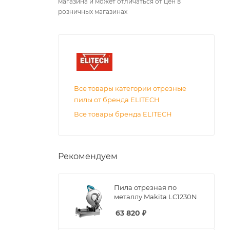
магазина и может отличаться от цен в
розничных магазинах
Все товары категории отрезные
пилы от бренда ELITECH
Все товары бренда ELITECH
Рекомендуем
Пила отрезная по
металлу Makita LC1230N
63 820
₽