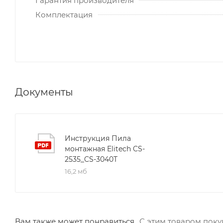
Гарантия производителя
Комплектация
Документы
Инструкция Пила
монтажная Elitech CS-
2535_CS-3040T
16,2 мб
Вам также может понравиться
С этим товаром пок