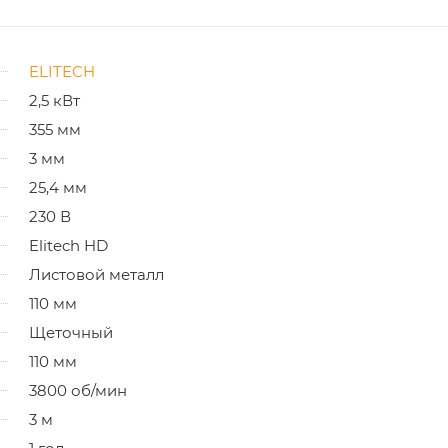
ELITECH
2,5 кВт
355 мм
3 мм
25,4 мм
230 В
Elitech HD
Листовой металл
110 мм
Щеточный
110 мм
3800 об/мин
3 м