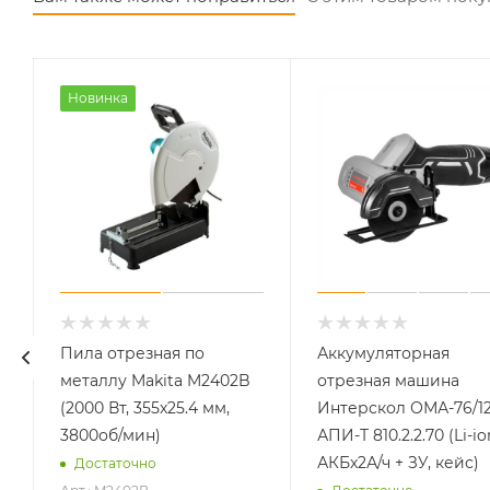
Новинка
Пила отрезная по
Аккумуляторная
металлу Makita M2402B
отрезная машина
(2000 Вт, 355x25.4 мм,
Интерскол ОМА-76/1
1
3800об/мин)
АПИ-Т 810.2.2.70 (Li-io
АКБx2А/ч + ЗУ, кейс)
Достаточно