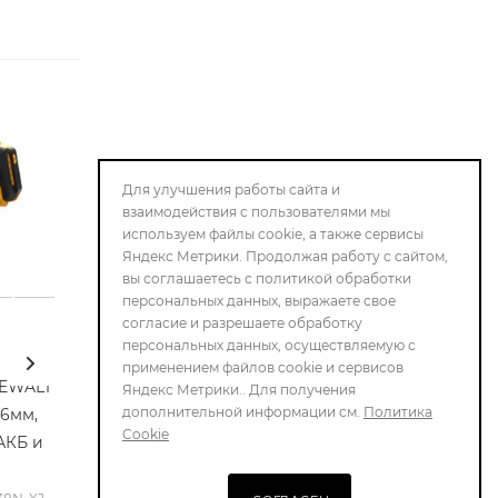
Для улучшения работы сайта и
взаимодействия с пользователями мы
используем файлы cookie, а также сервисы
Яндекс Метрики. Продолжая работу с сайтом,
вы соглашаетесь с политикой обработки
персональных данных, выражаете свое
согласие и разрешаете обработку
персональных данных, осуществляемую с
Пила отрезная по
Пила монтажна
применением файлов cookie и сервисов
DEWALT
металлу DEWALT
ELITECH ДМ ПМ
Яндекс Метрики.. Для получения
дополнительной информации см.
Политика
76мм,
D28730-QS
(E2004.001.00)
Cookie
АКБ и
Арт.: D28730-QS
Мало
Достаточно
Арт.: ПМ 180 (E200