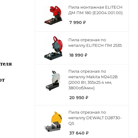
Пила монтажная ELITECH
ДМ ПМ 180 (E2004.001.00)
7 990
₽
Пила отрезная по
металлу ELITECH ПМ 2535
18 990
₽
ателя
Пила отрезная по
металлу Makita M2402B
ют
(2000 Вт, 355x25.4 мм,
3800об/мин)
20 950
₽
Пила отрезная по
металлу DEWALT D28730-
QS
37 640
₽