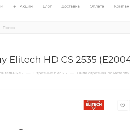
ам
Акции
Блог
Доставка
Оплата
Компан
 Elitech HD CS 2535 (E2004
—
—
оительные
Отрезные пилы
Пила отрезная по металлу E