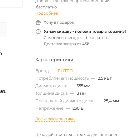
Доставка до транспортной компании
—
бесплатно
Подробнее
Хочу в подарок
Узнай скидку - положи товар в корзину!
Самовывоз сегодня - бесплатно
Доставка завтра от 45₽
а
Характеристики
Бренд
—
ELITECH
Потребляемая мощность
—
2,5 кВт
Диаметр диска
—
355 мм
ает
Толщина диска
—
3 мм
Посадочный диаметр диска
—
25,4 мм
Напряжение
—
230 В
Все характеристики
Цена действительна только для интернет-