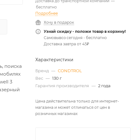
Доставка до транспортной компании
—
бесплатно
Подробнее
Хочу в подарок
Узнай скидку - положи товар в корзину!
Самовывоз сегодня - бесплатно
Доставка завтра от 45₽
Характеристики
, поиска
Бренд
—
CONDTROL
омобилях
Вес
—
130 г
ell 3
Гарантия производителя
—
2 года
лазерный
Цена действительна только для интернет-
магазина и может отличаться от цен в
розничных магазинах