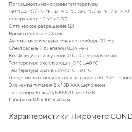
Погрешность измерений температуры:
-30 °С...0 °С / -22 °F…32 °F 0 °С....380 °С / 32 °F…716 °F ±3 
поверхности ±(1,5% + 2 °С)
Оптическое разрешение 12:1
Время отклика <0,5 cек
Автоматическое выключение прибора 30 сек
Спектральный диапазон 8...14 мкм
Коэффициент излучения 0,1…1,0 регулируемый
Температура эксплуатации 0 °С …40 °С
Температура хранения -10 °C …60 °C
Допустимая относительная влажность 10...95% - рабо
Элементы питания 2 x 1.5В AAA щелочной
Тип лазера Класс II, 630-670 нм, <1 мВт
Габариты 148 x 102 x 46 мм
Характеристики Пирометр CONDT