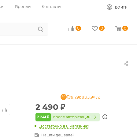
ия
Бренды
Контакты
ВОЙТИ
0
0
0
Получить скидку
2 490
₽
2 241 ₽
после авторизации
Достаточно
в 8 магазинах
Нашли дешевле?