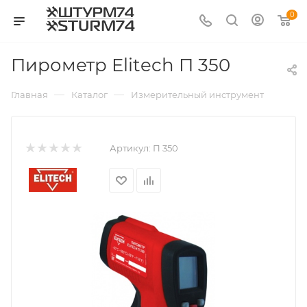
0
Пирометр Elitech П 350
—
—
—
Главная
Каталог
Измерительный инструмент
Пир
Артикул:
П 350