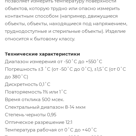
позволяет измерить температуру поверхности
объектов, которую трудно или опасно измерить
контактным способом (например, движущиеся
объекты, объекты, находящиеся под напряжением,
труднодоступные и стерильные объекты). Изделие
относится к бытовому классу.
Технические характеристики
Диапазон измерения от -50˚C до +550˚C
Погрешность ±3 ˚C (от -50˚C до 0˚C), ±1,5˚C (от 0˚C
до 380˚C)
Дискретность 0,1˚C
Повторяемость 1% или 1˚C
Время отклика 500 мсек.
Спектральный диапазон 8-14 мкм
Степень черноты 0,95
Оптическое разрешение 12:1
Температура рабочая от 0˚C до +40˚C