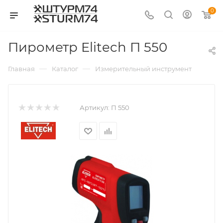
0
Пирометр Elitech П 550
—
—
—
Главная
Каталог
Измерительный инструмент
Пир
Артикул:
П 550