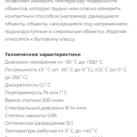
позволяет измерить температуру поверхности
объектов, которую трудно или опасно измерить
контактным способом (например, движущиеся
объекты, объекты, находящиеся под напряжением,
труднодоступные и стерильные объекты). Изделие
относится к бытовому классу.
Технические характеристики
Диапазон измерения от -50˚C до +550˚C
Погрешность ±3 ˚C (от -50˚C до 0˚C), ±1,5˚C (от 0˚C
до 550˚C)
Дискретность 0,1˚C
Повторяемость 1% или 1˚C
Время отклика 500 мсек.
Спектральный диапазон 8-14 мкм
Степень черноты 0,95
Оптическое разрешение 12:1
Температура рабочая от 0˚C до +40˚C