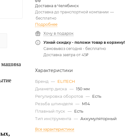
Доставка в
Челябинск
Доставка до транспортной компании
—
бесплатно
Подробнее
Хочу в подарок
Узнай скидку - положи товар в корзину!
Самовывоз сегодня - бесплатно
Доставка завтра от 45₽
я машина
Характеристики
рытие
Бренд
—
ELITECH
Диаметр диска
—
150 мм
Регулировка оборотов
—
Есть
Резьба шпинделя
—
M14
Плавный пуск
—
Есть
Тип инструмента
—
Аккумуляторный
Все характеристики
ных,