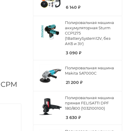
6 140
₽
Полировальная машина
аккумуляторная Sturm
CCP1275
(1BatterySystem12V, без
АКБ и ЗУ)
3 090
₽
Полировальная машина
Makita SA7000C
21 200
₽
D CPM
Полировальная машина
прямая FELISATTI DPF
180/800 (1032100100)
3 630
₽