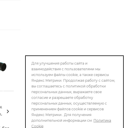
Для улучшения работы сайта и
взаимодействия с пользователями мы
используем файлы cookie, а также сервисы
Яндекс Метрики. Продолжая работу с сайтом,
вы соглашаетесь с политикой обработки
персональных данных, выражаете свое
согласие и разрешаете обработку
персональных данных, осуществляемую с
ашина
Полировальная машина
Полировальна
применением файлов cookie и сервисов
turm
аккумуляторная
аккумуляторна
Яндекс Метрики.. Для получения
дополнительной информации см.
Политика
Greenworks G24BU10
Интерскол
Cookie