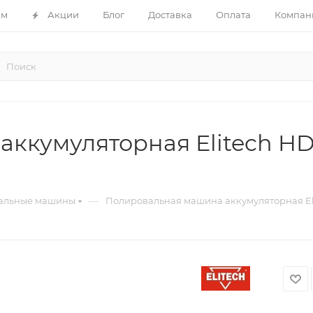
ам
Акции
Блог
Доставка
Оплата
Компан
ккумуляторная Elitech HD
—
альные машины
Полировальная машина аккумуляторная Elit