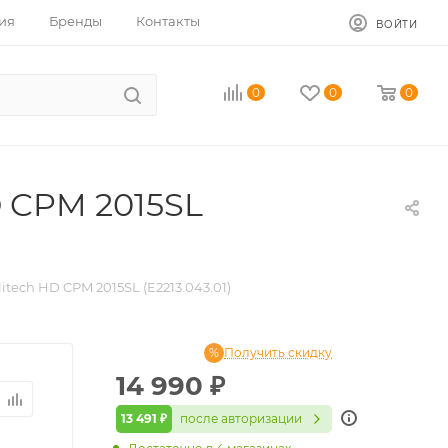
ия
Бренды
Контакты
ВОЙТИ
0
0
0
 CPM 2015SL
ech HD CPM 2015SL (E2213.043.01)
Получить скидку
14 990
₽
13 491 ₽
после авторизации