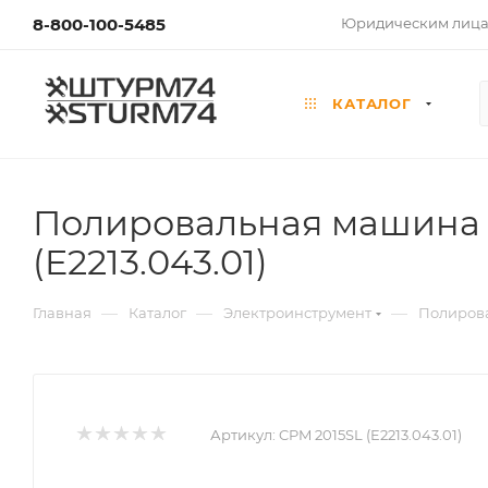
8-800-100-5485
Юридическим лиц
КАТАЛОГ
Полировальная машина а
(E2213.043.01)
—
—
—
Главная
Каталог
Электроинструмент
Полиров
Артикул:
CPM 2015SL (E2213.043.01)