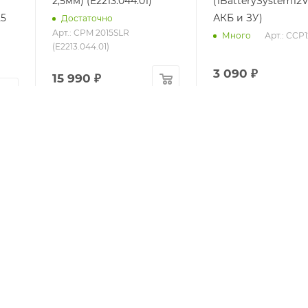
2,5мм) (E2213.044.01)
(1BatterySystem12V
25
АКБ и ЗУ)
Достаточно
Арт.: CPM 2015SLR
Арт.: CCP
Много
(E2213.044.01)
3 090
₽
15 990
₽
14 391 ₽
после
2 601 ₽
после
авторизации
авторизации
8-800-100-5485
zakaz@sturm74.ru