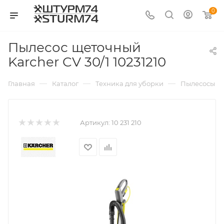
0
Пылесос щеточный
Karcher CV 30/1 10231210
—
—
—
Главная
Каталог
Техника для уборки
Пылесосы б
Артикул:
10 231 210