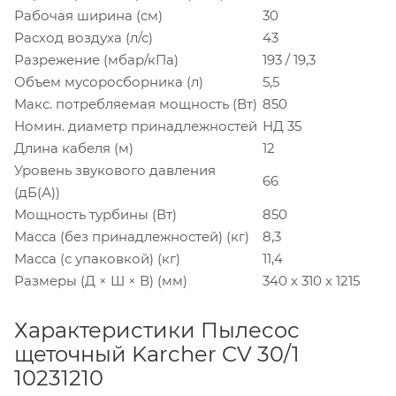
Рабочая ширина (см)
30
Расход воздуха (л/с)
43
Разрежение (мбар/кПа)
193 / 19,3
Объем мусоросборника (л)
5,5
Макс. потребляемая мощность (Вт)
850
Номин. диаметр принадлежностей
НД 35
Длина кабеля (м)
12
Уровень звукового давления
66
(дБ(А))
Мощность турбины (Вт)
850
Масса (без принадлежностей) (кг)
8,3
Масса (с упаковкой) (кг)
11,4
Размеры (Д × Ш × В) (мм)
340 x 310 x 1215
Характеристики Пылесос
щеточный Karcher CV 30/1
10231210