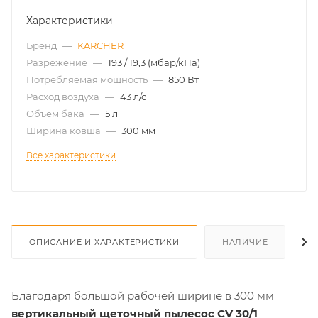
Характеристики
Бренд
—
KARCHER
Разрежение
—
193 / 19,3 (мбар/кПа)
Потребляемая мощность
—
850 Вт
Расход воздуха
—
43 л/с
Объем бака
—
5 л
Ширина ковша
—
300 мм
Все характеристики
ОПИСАНИЕ И ХАРАКТЕРИСТИКИ
НАЛИЧИЕ
О
Благодаря большой рабочей ширине в 300 мм
вертикальный
щеточный пылесос CV 30/1