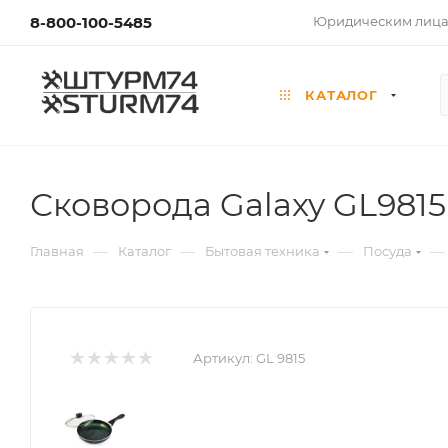
8-800-100-5485
Юридическим лиц
КАТАЛОГ
Сковорода Galaxy GL9815
—
—
—
—
Главная
Каталог
Бытовая техника
Посуда
Артикул:
GL 9815