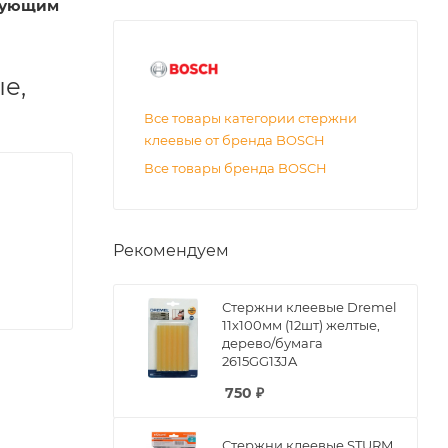
твующим
е,
Все товары категории стержни
клеевые от бренда BOSCH
Все товары бренда BOSCH
Рекомендуем
Стержни клеевые Dremel
11х100мм (12шт) желтые,
дерево/бумага
2615GG13JA
750
₽
Стержни клеевые STURM