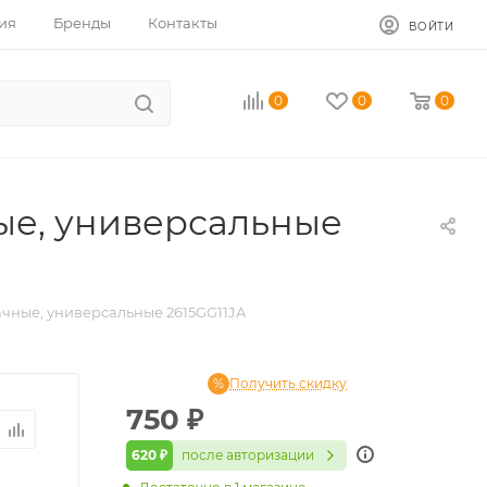
ия
Бренды
Контакты
ВОЙТИ
0
0
0
ные, универсальные
ачные, универсальные 2615GG11JA
Получить скидку
750
₽
620 ₽
после авторизации