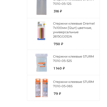
7010-05-12S
316
₽
Стержни клеевые Dremel
7х100мм (12шт) цветные,
универсальные
2615GG05JA
750
₽
Стержни клеевые STURM
7010-05-52S
1 140
₽
Стержни клеевые STURM
7010-05-06S
79
₽