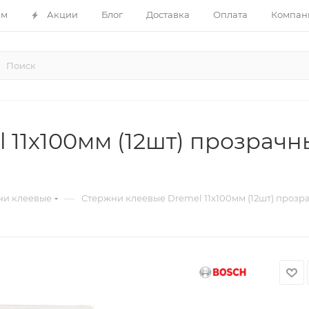
ам
Акции
Блог
Доставка
Оплата
Компан
 11х100мм (12шт) прозрач
—
ни клеевые
Стержни клеевые Dremel 11х100мм (12шт) прозр