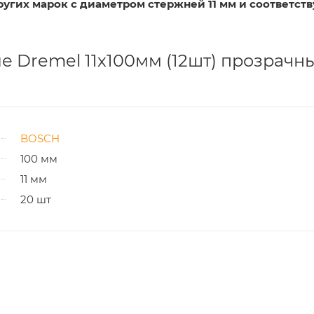
ругих марок с диаметром стержней 11 мм и соответс
 Dremel 11х100мм (12шт) прозрачны
BOSCH
100 мм
11 мм
20 шт