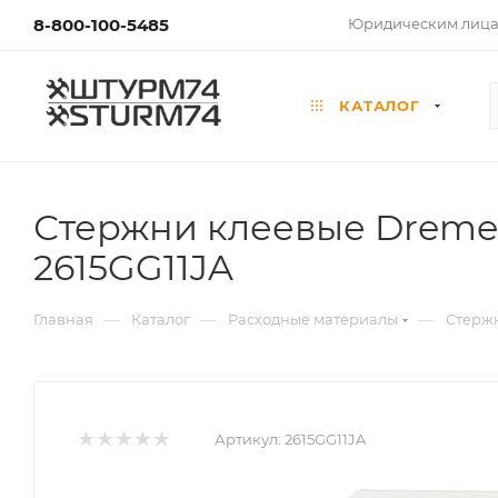
8-800-100-5485
Юридическим лиц
КАТАЛОГ
Стержни клеевые Dremel
2615GG11JA
—
—
—
Главная
Каталог
Расходные материалы
Стерж
Артикул:
2615GG11JA