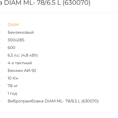
DIAM ML- 78/6.5 L (630070)
DIAM
Бензиновый
300x285
600
6,5 л.с. (4,8 кВт)
4-х тактный
Бензин АИ-92
10 Кн
78 кг
1 год
Вибротрамбовка DIAM ML- 78/6.5 L (630070)