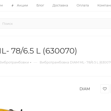
ам
Акции
Блог
Доставка
Оплата
Компан
 78/6.5 L (630070)
—
Вибротрамбовки
Вибротрамбовка DIAM ML- 78/6.5 L (63007
DIAM