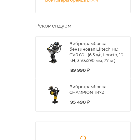
Все товары бренда DIAM
Рекомендуем
Вибротрамбовка
бензиновая Elitech HD
GVR 80L (6.5 л/с, Loncin, 10
кН, 340x290 мм, 77 кг)
89 990
₽
Вибротрамбовка
CHAMPION TR72
95 490
₽