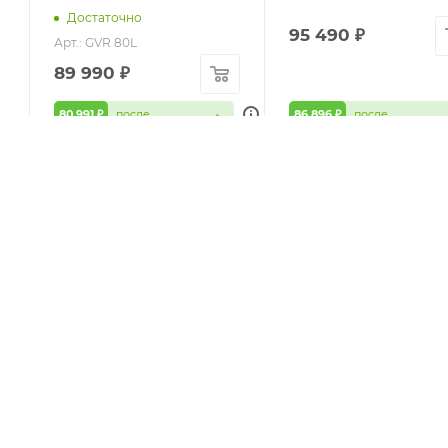
Достаточно
95 490
₽
Арт.: GVR 80L
89 990
₽
80 991 ₽
после
86 896 ₽
после
авторизации
авторизации
ПОДПИСАТЬСЯ НА РАССЫЛКУ
г
2026 © ШТУРМ74 (STURM74) - интернет-