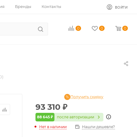
ия
Бренды
Контакты
ВОЙТИ
0
0
0
0)
Получить скидку
93 310
₽
88 645 ₽
после авторизации
Нет в наличии
Нашли дешевле?