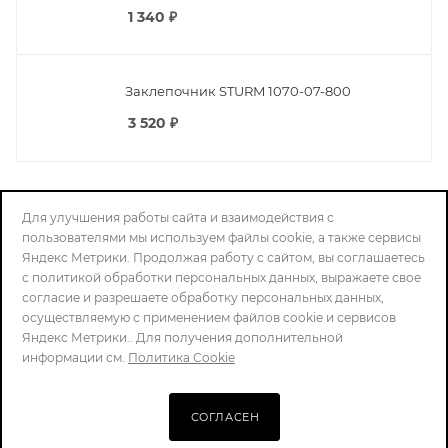
Нужна консультация?
Наши специалисты ответят на любой интересующий
Для улучшения работы сайта и взаимодействия с
вопрос
пользователями мы используем файлы cookie, а также сервисы
Яндекс Метрики. Продолжая работу с сайтом, вы соглашаетесь
с политикой обработки персональных данных, выражаете свое
согласие и разрешаете обработку персональных данных,
ЗАДАТЬ ВОПРОС
осуществляемую с применением файлов cookie и сервисов
Яндекс Метрики.. Для получения дополнительной
информации см.
Политика Cookie
СОГЛАСЕН
ПОДПИСАТЬСЯ НА РАССЫЛКУ
В КОРЗИНУ