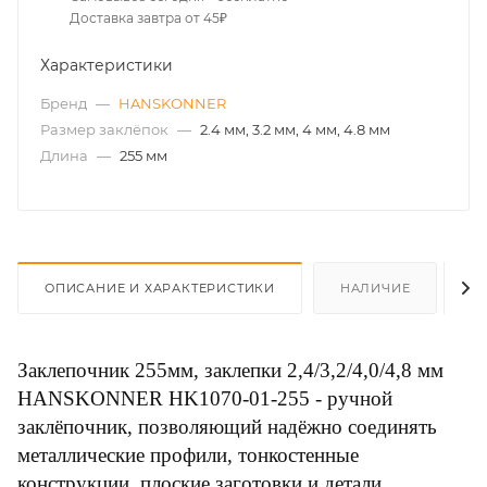
Доставка завтра от 45₽
Характеристики
Бренд
—
HANSKONNER
Размер заклёпок
—
2.4 мм, 3.2 мм, 4 мм, 4.8 мм
Длина
—
255 мм
ОПИСАНИЕ И ХАРАКТЕРИСТИКИ
НАЛИЧИЕ
О
Заклепочник 255мм, заклепки 2,4/3,2/4,0/4,8 мм
HANSKONNER HK1070-01-255 - ручной
заклёпочник, позволяющий надёжно соединять
металлические профили, тонкостенные
конструкции, плоские заготовки и детали