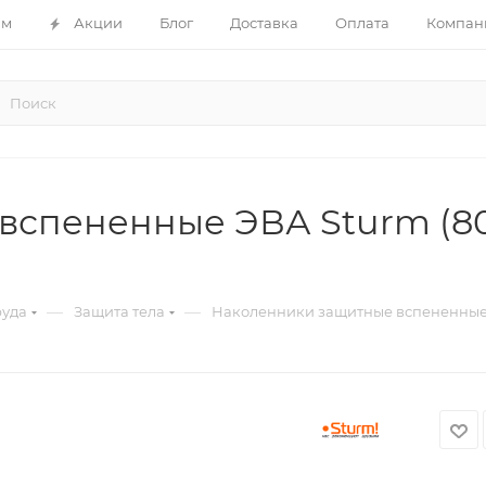
ам
Акции
Блог
Доставка
Оплата
Компан
вспененные ЭВА Sturm (80
—
—
руда
Защита тела
Наколенники защитные вспененные Э