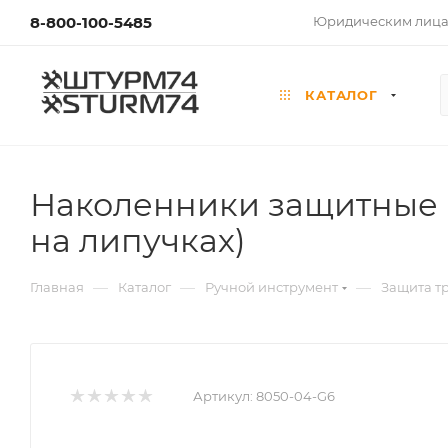
8-800-100-5485
Юридическим лиц
КАТАЛОГ
Наколенники защитные 
на липучках)
—
—
—
Главная
Каталог
Ручной инструмент
Защита т
Артикул:
8050-04-G6