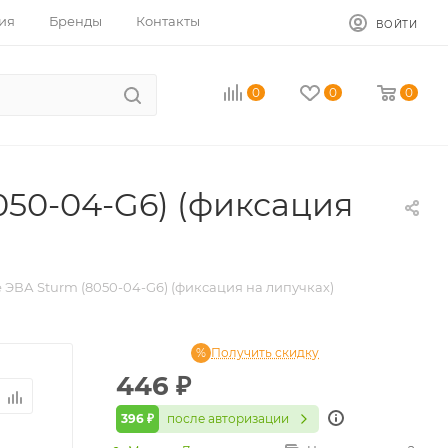
ия
Бренды
Контакты
ВОЙТИ
0
0
0
50-04-G6) (фиксация
ВА Sturm (8050-04-G6) (фиксация на липучках)
Получить скидку
446
₽
396 ₽
после авторизации