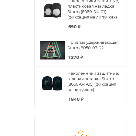
Наколенники защитные,
пластиковая накладка
Sturm (8050-04-G1)
(фиксация на липучках)
690
₽
Привязь удерживающая
Sturm 8050-07-02
1 270
₽
Наколенники защитные,
гелевая вставка Sturm
(8050-04-G5) (фиксация
на липучках)
1 840
₽