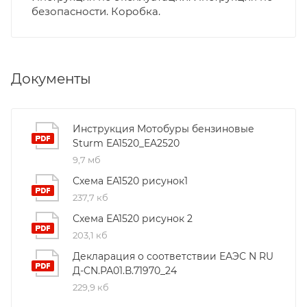
безопасности. Коробка.
Документы
Инструкция Мотобуры бензиновые
Sturm EA1520_EA2520
9,7 мб
Схема ЕА1520 рисунок1
237,7 кб
Схема ЕА1520 рисунок 2
203,1 кб
Декларация о соответствии ЕАЭС N RU
Д-CN.РА01.В.71970_24
229,9 кб