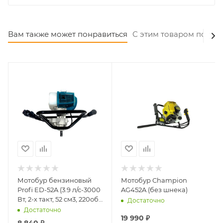
Вам также может понравиться
С этим товаром покуп
Мотобур бензиновый
Мотобур Champion
Profi ED-52A (3.9 л/с-3000
AG452A (без шнека)
Вт, 2-х такт, 52 см3, 220об/
Достаточно
мин, 20мм, бак 0,8л)
Достаточно
19 990
₽
8 840
₽