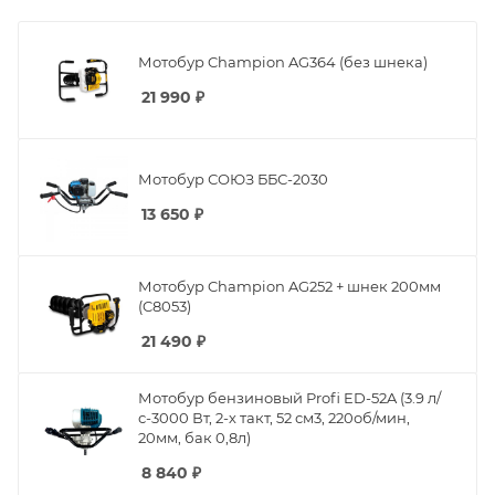
Мотобур Champion AG364 (без шнека)
21 990
₽
Мотобур СОЮЗ ББС-2030
13 650
₽
Мотобур Champion AG252 + шнек 200мм
(C8053)
21 490
₽
Мотобур бензиновый Profi ED-52A (3.9 л/
с-3000 Вт, 2-х такт, 52 см3, 220об/мин,
20мм, бак 0,8л)
8 840
₽