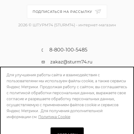
ПОДПИСАТЬСЯ НА РАССЫЛКУ
2026 © ШТУРМ74 (STURM74) - интернет-магазин
8-800-100-5485
zakaz@sturm74.ru
г. Челябинск, ул. Стартовая 34/1
Для улучшения работы сайта и взаимодействия с
пользователями мы используем файлы cookie, а также сервисы
Яндекс Метрики. Продолжая работу с сайтом, вы соглашаетесь
с политикой обработки персональных данных, выражаете свое
согласие и разрешаете обработку персональных данных,
осуществляемую с применением файлов cookie и сервисов
Яндекс Метрики.. Для получения дополнительной
информации см.
Политика Cookie
ПОЛИТИКА КОНФИДЕНЦИАЛЬНОСТИ