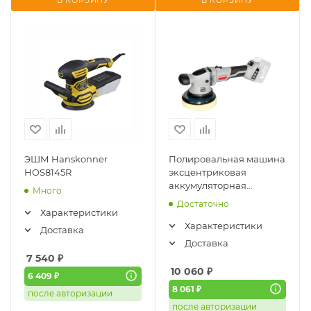
В КОРЗИНУ
В КОРЗИНУ
ЭШМ Hanskonner
Полировальная машина
HOS8145R
эксцентриковая
аккумуляторная
Много
Интерскол АПИ
Достаточно
ЭПМ-150/18ВЭ (691.1.0.70)
Характеристики
Характеристики
Доставка
Доставка
7 540
₽
10 060
₽
6 409 ₽
8 061 ₽
после авторизации
после авторизации