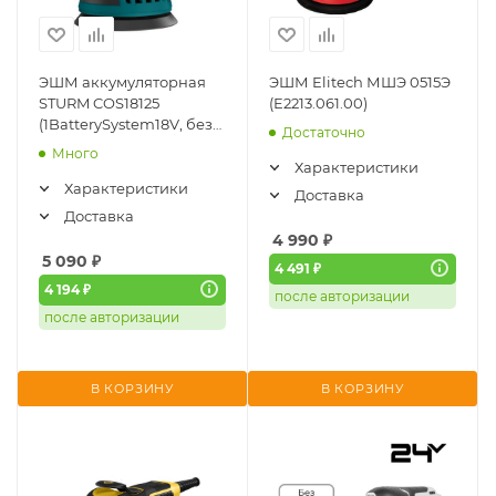
ЭШМ аккумуляторная
ЭШМ Elitech МШЭ 0515Э
STURM COS18125
(E2213.061.00)
(1BatterySystem18V, без
Достаточно
АКБ и ЗУ)
Много
Характеристики
Характеристики
Доставка
Доставка
4 990
₽
5 090
₽
4 491 ₽
4 194 ₽
после авторизации
после авторизации
В КОРЗИНУ
В КОРЗИНУ