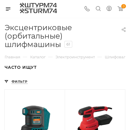
0
Эксцентриковые
(орбитальные)
шлифмашины
61
—
—
—
Главная
Каталог
Электроинструмент
Шлифоваль
ЧАСТО ИЩУТ
ФИЛЬТР