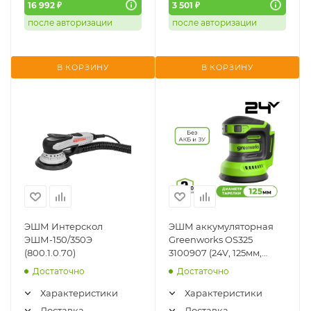
16 992 ₽
3 501 ₽
после авторизации
после авторизации
В КОРЗИНУ
В КОРЗИНУ
ЭШМ Интерскол
ЭШМ аккумуляторная
ЭШМ-150/350Э
Greenworks OS325
(800.1.0.70)
3100907 (24V, 125мм,
5000-11000об/мин,
Достаточно
Достаточно
2,4мм, без АКБ и ЗУ)
Характеристики
Характеристики
Доставка
Доставка