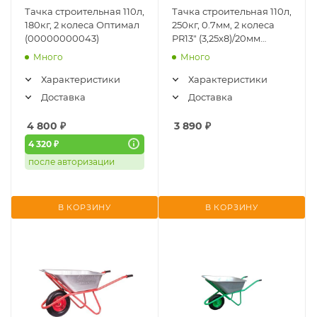
Тачка строительная 110л,
Тачка строительная 110л,
180кг, 2 колеса Оптимал
250кг, 0.7мм, 2 колеса
(00000000043)
PR13" (3,25х8)/20мм
MAWIPRO (ТС-231 HOME)
Много
Много
Характеристики
Характеристики
Доставка
Доставка
4 800
₽
3 890
₽
4 320 ₽
после авторизации
В КОРЗИНУ
В КОРЗИНУ