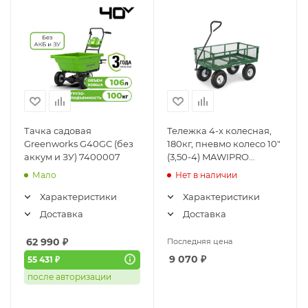
Тачка садовая
Тележка 4-х колесная,
Greenworks G40GC (без
180кг, пневмо колесо 10"
аккум и ЗУ) 7400007
(3,50-4) MAWIPRO
(KVADRO-200)
Мало
Нет в наличии
Характеристики
Характеристики
Доставка
Доставка
62 990
₽
Последняя цена
9 070
₽
55 431 ₽
после авторизации